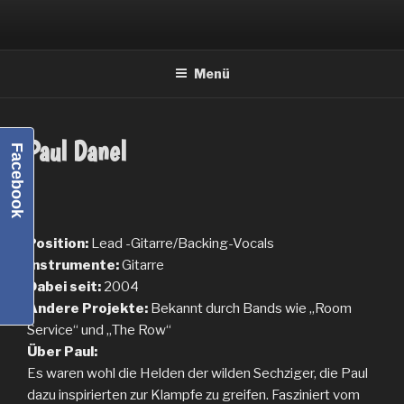
Zum
Inhalt
springen
Menü
Paul Danel
Facebook
Position:
Lead -Gitarre/Backing-Vocals
Instrumente:
Gitarre
Dabei seit:
2004
Andere Projekte:
Bekannt durch Bands wie „Room
Service“ und „The Row“
Über Paul:
Es waren wohl die Helden der wilden Sechziger, die Paul
dazu inspirierten zur Klampfe zu greifen. Fasziniert vom