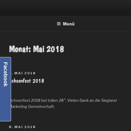
Zum
Inhalt
springen
Menü
Monat:
Mai 2018
Facebook
VERÖFFENTLICHT
8. MAI 2018
AM
Ochsenfest 2018
Ochsenfest 2018 bei tollen 28°. Vielen Dank an die Sieglarer
Marketing Gemeinschaft.
VERÖFFENTLICHT
8. MAI 2018